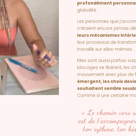
profondément personnal
globalité.
Les personnes que j’acco
n’étaient encore jamais al
leurs mécanismes intéri
leur processus de transfo
travaillé sur elles-mêmes.
Elles sont aussi parfois sur
blocages se libèrent, les
mouvement avec plus de fl
émergent, les choix devien
souhaitent semble soudai
Comme si une certaine magi
« Le chemin vers s
est de t’accompagner
ton rythme, ton his