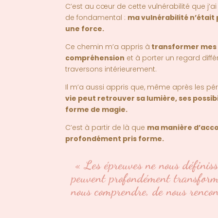
C’est au cœur de cette vulnérabilité que j’
de fondamental :
ma vulnérabilité n’était
une force.
Ce chemin m’a appris à
transformer mes 
compréhension
et à porter un regard diff
traversons intérieurement.
Il m’a aussi appris que, même après les pé
vie peut retrouver sa lumière, ses possib
forme de magie
.
C’est à partir de là que
ma manière d’acc
profondément pris forme
.
« Les épreuves ne nous définiss
peuvent profondément transform
nous comprendre, de nous rencon