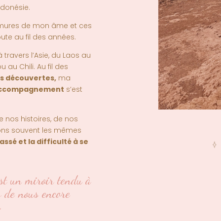
ndonésie.
urmures de mon âme et ces
ute au fil des années.
ravers l’Asie, du Laos au
au Chili. Au fil des
res découvertes
,
ma
l’accompagnement
s’est
 nos histoires, de nos
rons souvent les mêmes
assé et la difficulté à se
st un miroir tendu à
s de nous encore
»