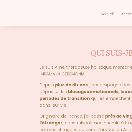
Accueil
Acco
QUI SUIS-JE
Je suis Aline,
thérapeute holistique, mentor
e
IMRAMA et CĒRĒMONIA
.
Depuis
plus de dix ans
, j’accompagne de
dépasser les
blocages émotionnels, les sc
périodes de transition
qui les empêchent 
dans leur vie.
Originaire de France, j’ai passé
près de vin
l’étranger
,
construisant mon chemin à trave
cultures et façons de vivre. J’ai vécu en Angl