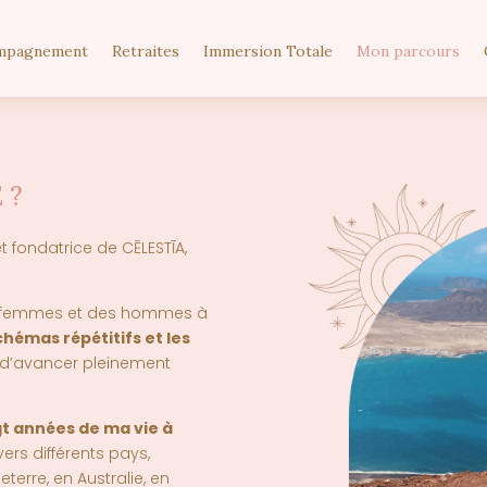
mpagnement
Retraites
Immersion Totale
Mon parcours
 ?
t fondatrice de
CĒLESTĪA,
s femmes et des hommes à
hémas répétitifs et les
d’avancer pleinement
gt années de ma vie à
rs différents pays,
eterre, en Australie, en