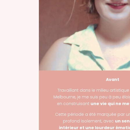
Avant
Travaillant dans le milieu artistique
Melbourne, je me suis peu à peu é
en construisant
une vie qui ne me
Cette période a été marquée par u
profond isolement, avec
un sen
intérieur et une lourdeur émot