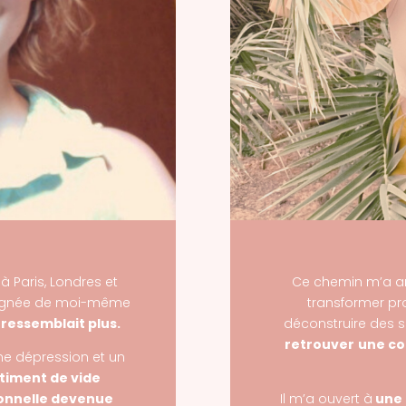
 à Paris, Londres et
Ce chemin m’a a
loignée de moi-même
transformer pr
 ressemblait plus.
déconstruire des
retrouver
une co
ne dépression et un
timent de vide
ionnelle devenue
Il m’a ouvert à
une 