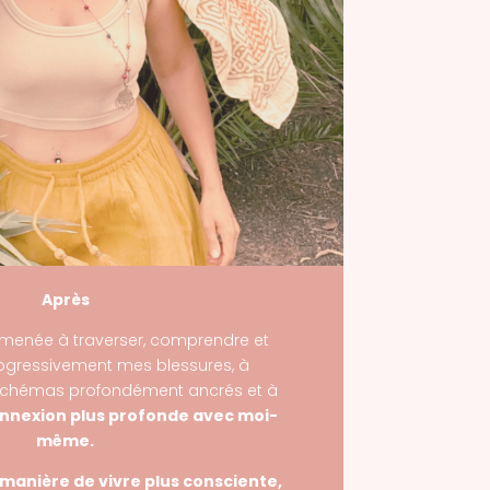
Après
menée à traverser, comprendre et
ogressivement mes blessures, à
 schémas profondément ancrés et à
nnexion plus profonde avec moi-
même
.
manière de vivre plus consciente,