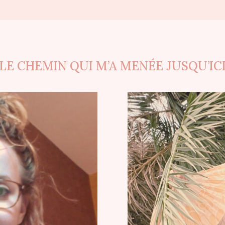
LE CHEMIN QUI M’A MENÉE JUSQU’IC