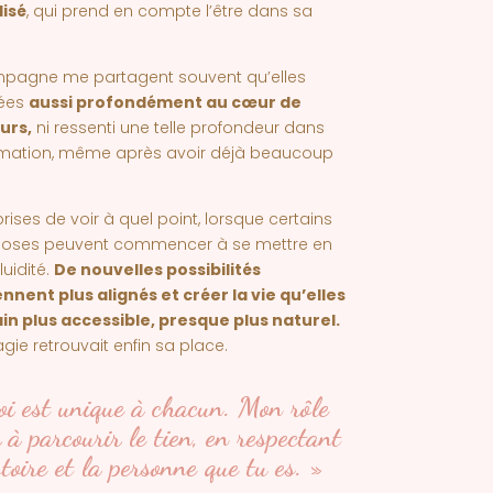
isé
, qui prend en compte l’être dans sa
mpagne me partagent souvent qu’elles
lées
aussi profondément au cœur de
eurs
,
ni ressenti une telle profondeur dans
rmation, même après avoir déjà beaucoup
prises de voir à quel point, lorsque certains
 choses peuvent commencer à se mettre en
uidité.
De nouvelles possibilités
nent plus alignés et créer la vie qu’elles
n plus accessible, presque plus naturel.
e retrouvait enfin sa place.
oi est unique à chacun. Mon rôle
 à parcourir le tien, en respectant
toire et la personne que tu es. »