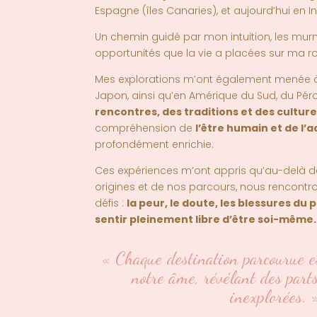
Espagne (îles Canaries), et aujourd’hui en I
Un chemin guidé par mon intuition, les m
opportunités que la vie a placées sur ma ro
Mes explorations m’ont également menée à t
Japon, ainsi qu’en Amérique du Sud, du Pérou 
rencontres, des traditions et des cultu
compréhension de
l’être humain et de 
profondément enrichie.
Ces expériences m’ont appris qu’au-delà de
origines et de nos parcours, nous rencont
défis :
la peur, le doute, les blessures du p
sentir pleinement libre d’être soi-même
.
« Chaque destination parcourue e
notre âme, révélant des part
inexplorées. 